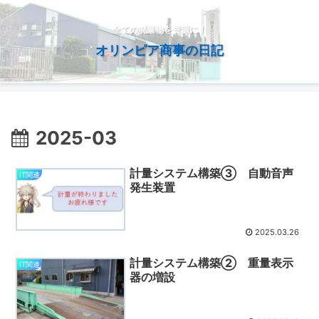
全ての廃棄物を資源に！
オリンピア商事の日記
2025-03
計量システム構築③ 自動音声
IT関連
発生装置
2025.03.26
計量システム構築② 重量表示
IT関連
器の増設