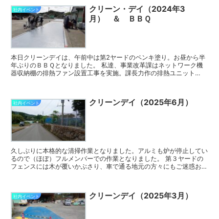
クリーン・デイ（2024年3
社内イベント
月） ＆ ＢＢＱ
本日クリーンデイは、午前中は第2ヤードのペンキ塗り。お昼から半
年ぶりのＢＢＱとなりました。 私達、事業改革課はネットワーク機
器収納棚の排熱ファン設置工事を実施。課長力作の排熱ユニット
（↓） 温度センサー＆ＰＷＭ制御でファンをコントロールでき...
クリーンデイ（2025年6月）
社内イベント
久しぶりに本格的な清掃作業となりました。アルミも炉が停止してい
るので（ほぼ）フルメンバーでの作業となりました。 第３ヤードの
フェンスには木が覆いかぶさり、車で通る地元の方々にもご迷惑おか
けしておりました。申し訳ございません。 ここは重機を使...
クリーンデイ（2025年3月）
社内イベント