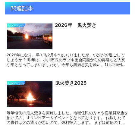
関連記事
2026年 鬼火焚き
社内イベント
2026年になり、早くも2月中旬になりましたが、いかがお過ごしで
しょうか？ 昨年は、小川市長のラブホ密会問題からの再選など大変
な年となってしまいましたが、今年も無病息災を願い、1月に恒例の
鬼火焚きを実施しました。 天気のとても良い日にヤグラ...
鬼火焚き2025
社内イベント
毎年恒例の鬼火焚きを実施しました。地域住民の方々や従業員家族を
招いての、オリンピア一大イベントとなっております。 伐採したて
の青竹は火の通りが悪いので、燃料投入します。 まずは前厄のＴ係
長が、厄払いを込めて着火！ 後は次々と着火していきます...