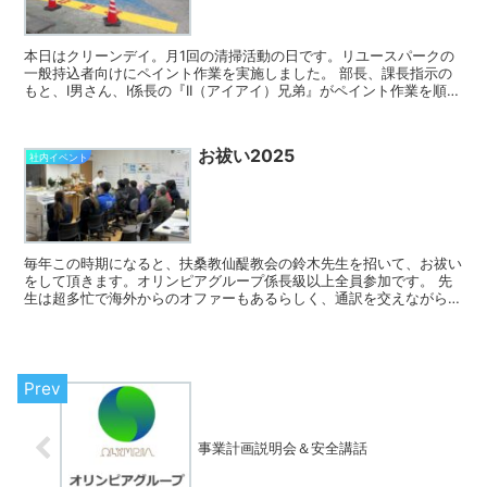
本日はクリーンデイ。月1回の清掃活動の日です。リユースパークの
一般持込者向けにペイント作業を実施しました。 部長、課長指示の
もと、I男さん、I係長の『II（アイアイ）兄弟』がペイント作業を順調
に進めていきます。 作業は順調ですが、途中ボケ＆...
お祓い2025
社内イベント
毎年この時期になると、扶桑教仙醍教会の鈴木先生を招いて、お祓い
をして頂きます。オリンピアグループ係長級以上全員参加です。 先
生は超多忙で海外からのオファーもあるらしく、通訳を交えながらリ
モートで話をすることもあるそうです。そんな幅広い見識か...
事業計画説明会＆安全講話