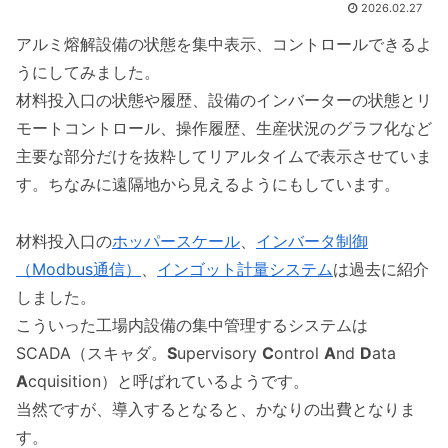
2026.02.27
アルミ熔解設備の状態を集中表示、コントロールできるよ
うにしてみました。
材料投入口の状態や履歴、設備のインバーターの状態とリ
モートコントロール、操作履歴、生産状況のグラフ化など
主要な部分だけを抜粋してリアルタイムで表示させていま
す。ちなみに遠隔地から見えるようにもしています。
材料投入口の
ホッパースケール
、
インバータ制御
（Modbus通信）
、
インゴット計量システム
は過去に紹介
しました。
こういった工場内設備の集中管理するシステムは
SCADA（スキャダ。
S
upervisory
C
ontrol
A
nd
D
ata
A
cquisition）と呼ばれているようです。
当然ですが、導入するとなると、かなりの出費となりま
す。