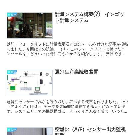
ックスケール×2、台秤×2、カート秤×1と、電子秤だけでも...
計量システム構築⑦ インゴッ
IT関連
ト計量システム
以前、フォークリフトに計量表示器とコンソールを付けた記事を投稿
しました。今回はその続編。 （↓）このフォークリフトに付けたコ
ンソールを、どういった時に使うのか？を紹介します。 弊社では金
属再生事業として、アルミの廃棄物を熔解し、インゴットに...
選別生産高読取装置
IT関連
超音波センサーで高さを読み取り、表示する装置を作りました。いつ
ものようにIoT化し、データを遠隔地に送信できるようになっていま
す。システムとしての機器構成は、ざっくりこんな↑感じ（いつもの
ごとく見苦しい図でゴメンナサイ） 装置は私が作りまし...
空燃比（A/F）センサー出力監視
IT関連