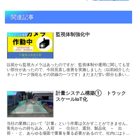
関連記事
監視体制強化中
ちょこっと改善
以前から監視カメラはあったのですが、監視体制や運用に関しても甘
い部分があったので、今回見直し改善を実施しました（以前紹介した
ネットワーク強化もその伏線の一つです）まだまだ甘い部分も多いの
で、今後も継続して行う予定です。もちろん『監視』という...
計量システム構築① トラック
IT関連
スケールIoT化
当社の業務において『計量』という作業は欠かすことができません。
客先からの持ち込み、入荷 ～ 仕分け、選別、製品化 ～ 出
荷・・と、あらゆる場面で重量を量る必要があるので、社内にはトラ