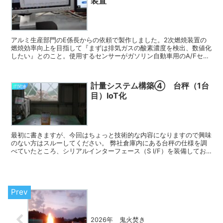
装置
アルミ生産部門のE係長からの依頼で製作しました。2次燃焼装置の
燃焼効率向上を目指して『まずは排気ガスの酸素濃度を検出、数値化
したい』とのこと。使用するセンサーがガソリン自動車用のA/Fセン
サーなので、ガソリンの理論空燃比（1：14.7）に最...
計量システム構築④ 台秤（1台
IT関連
目）IoT化
最初に書きますが、今回はちょっと技術的な内容になりますので興味
のない方はスルーしてください。 弊社倉庫内にある台秤の仕様を調
べていたところ、シリアルインターフェース（S I/F）を装備してお
り、どうやらここから重量データを取り出せることが分...
2026年 鬼火焚き