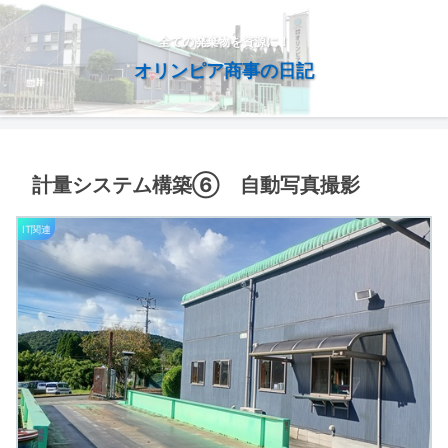
全ての廃棄物を資源に！
オリンピア商事の日記
計量システム構築⑥ 自動写真撮影
IT関連