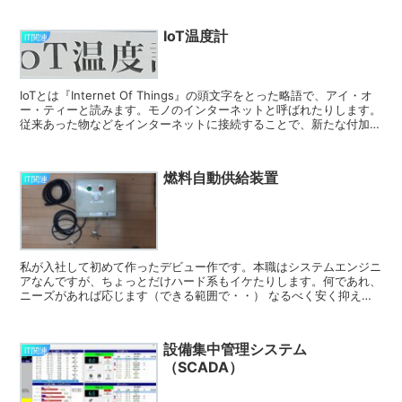
IoT温度計
IT関連
IoTとは『Internet Of Things』の頭文字をとった略語で、アイ・オ
ー・ティーと読みます。モノのインターネットと呼ばれたりします。
従来あった物などをインターネットに接続することで、新たな付加価
値を生み出す。というものです（で良...
燃料自動供給装置
IT関連
私が入社して初めて作ったデビュー作です。本職はシステムエンジニ
アなんですが、ちょっとだけハード系もイケたりします。何であれ、
ニーズがあれば応じます（できる範囲で・・） なるべく安く抑えた
かったので、できるだけ廃材を利用して作りました。ボック...
設備集中管理システム
IT関連
（SCADA）