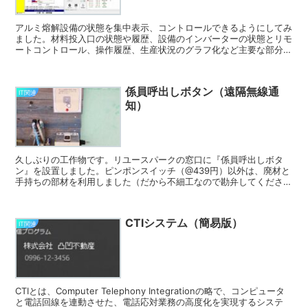
アルミ熔解設備の状態を集中表示、コントロールできるようにしてみ
ました。材料投入口の状態や履歴、設備のインバーターの状態とリモ
ートコントロール、操作履歴、生産状況のグラフ化など主要な部分だ
けを抜粋してリアルタイムで表示させています。ちなみに遠...
係員呼出しボタン（遠隔無線通
IT関連
知）
久しぶりの工作物です。リユースパークの窓口に『係員呼出しボタ
ン』を設置しました。ピンポンスイッチ（@439円）以外は、廃材と
手持ちの部材を利用しました（だから不細工なので勘弁してくださ
い・・）スイッチ部分は、こんな感じ。ピンポンスイッチが付...
CTIシステム（簡易版）
IT関連
CTIとは、Computer Telephony Integrationの略で、コンピュータ
と電話回線を連動させた、電話応対業務の高度化を実現するシステ